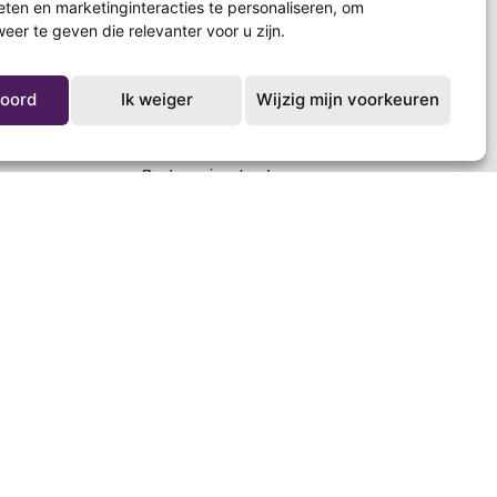
eten en marketinginteracties te personaliseren
,
om
eer te geven die relevanter voor u zijn
.
koord
Ik weiger
Wijzig mijn voorkeuren
Verwerkingscentra
Bestemmingslanden
Over ons
Contact
ragen
Blinkers
.