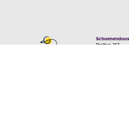
Schoenendoos
Postbus 267
3850 AG Ermelo
T +31 (0)85 484
info@schoenendoo
NL83 INGB 0000
© Scho