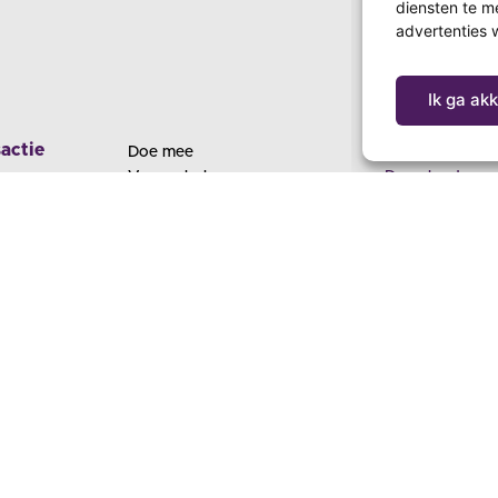
diensten te m
advertenties w
Ik ga ak
actie
Doe mee
Zo werkt het
Voor scholen
Downloads
Voor kerken
Lespakket
4618
Word vrijwilliger
Kerkenpakket
sactie.nl
Inleverpunten
Veelgestelde v
 3342 43
enendoosactie 2020.
Privacy Statement
. Ontwerp & realisatie:
Beeld