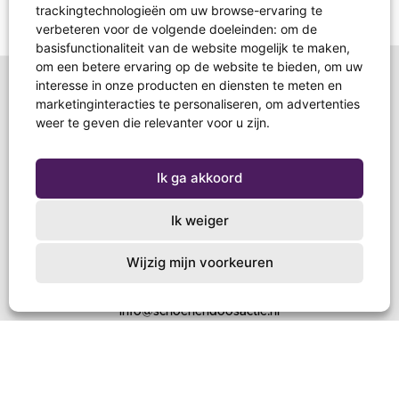
trackingtechnologieën om uw browse-ervaring te
verbeteren voor de volgende doeleinden:
om de
basisfunctionaliteit van de website mogelijk te maken
,
om een betere ervaring op de website te bieden
,
om uw
interesse in onze producten en diensten te meten en
marketinginteracties te personaliseren
,
om advertenties
weer te geven die relevanter voor u zijn
.
Ik ga akkoord
Ik weiger
Schoenendoosactie
Postbus 267
Wijzig mijn voorkeuren
3850 AG Ermelo
T +31 (0)85 4844618
info@schoenendoosactie.nl
NL83 INGB 0000 3342 43
Doe mee
Voor scholen