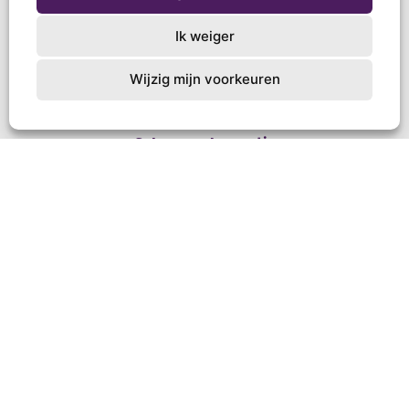
Ik weiger
Wijzig mijn voorkeuren
Schoenendoosactie
Postbus 267
3850 AG Ermelo
T +31 (0)85 4844618
info@schoenendoosactie.nl
NL83 INGB 0000 3342 43
Doe mee
Voor scholen
Voor kerken
Word vrijwilliger
Inleverpunten
Zo werkt het