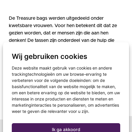
De Treasure bags werden uitgedeeld onder
kwetsbare vrouwen. Voor hen betekent dit dat ze
gezien worden, dat er mensen zijn die aan hen
denken! De tassen zijn onderdeel van de hulp die
GAiN
biedt in Sierra Leone.
Wij gebruiken cookies
Deze website maakt gebruik van cookies en andere
Doe jij ook al mee? Kijk op
trackingtechnologieën om uw browse-ervaring te
schoenendoosactie.nl
voor meer info en meld je aan!
verbeteren voor de volgende doeleinden:
om de
basisfunctionaliteit van de website mogelijk te maken
,
om een betere ervaring op de website te bieden
,
om uw
interesse in onze producten en diensten te meten en
marketinginteracties te personaliseren
,
om advertenties
weer te geven die relevanter voor u zijn
.
Ik ga akkoord