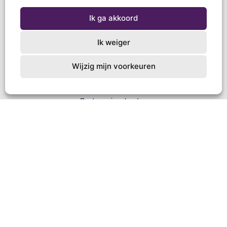
Inleverpunten
Ik ga akkoord
Zo werkt het
Downloads
Ik weiger
Lespakket
Kerkenpakket
Wijzig mijn voorkeuren
Veelgestelde vragen
Verwerkingscentra
Bestemmingslanden
Over ons
Contact
© Schoenendoosactie 2020.
Privacy Statement
. Ontwerp