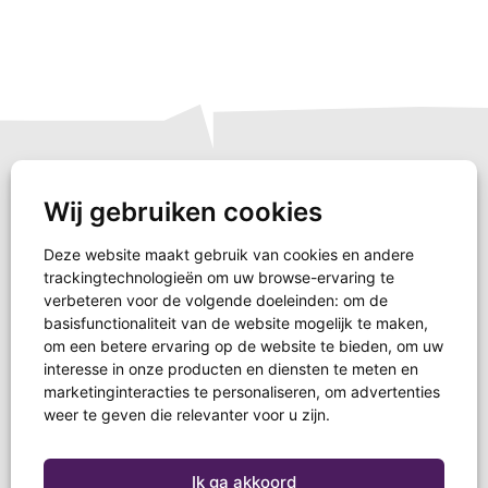
Wij gebruiken cookies
Deze website maakt gebruik van cookies en andere
trackingtechnologieën om uw browse-ervaring te
verbeteren voor de volgende doeleinden:
om de
basisfunctionaliteit van de website mogelijk te maken
,
Schoenendoosactie
om een betere ervaring op de website te bieden
,
om uw
Postbus 267
interesse in onze producten en diensten te meten en
3850 AG Ermelo
marketinginteracties te personaliseren
,
om advertenties
T +31 (0)85 4844618
weer te geven die relevanter voor u zijn
.
info@schoenendoosactie.nl
NL83 INGB 0000 3342 43
Ik ga akkoord