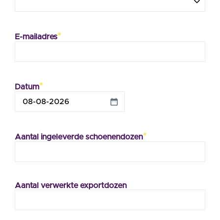
*
E-mailadres
*
Datum
DD
dash
MM
dash
*
JJJJ
Aantal ingeleverde schoenendozen
Aantal verwerkte exportdozen