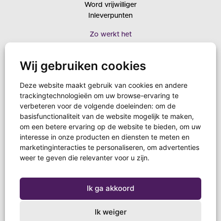
Word vrijwilliger
Inleverpunten
Zo werkt het
Downloads
Lespakket
Wij gebruiken cookies
Kerkenpakket
Veelgestelde vragen
Deze website maakt gebruik van cookies en andere
trackingtechnologieën om uw browse-ervaring te
Verwerkingscentra
verbeteren voor de volgende doeleinden:
om de
Bestemmingslanden
basisfunctionaliteit van de website mogelijk te maken
,
Over ons
om een betere ervaring op de website te bieden
,
om uw
Contact
interesse in onze producten en diensten te meten en
marketinginteracties te personaliseren
,
om advertenties
weer te geven die relevanter voor u zijn
.
Ik ga akkoord
Ik weiger
© Schoenendoosactie 2020.
Privacy Statement
. Ontwerp