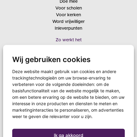
Doe mee
Voor scholen
Voor kerken
Word vrijwilliger
Inleverpunten
Zo werkt het
Downloads
Lespakket
Wij gebruiken cookies
Kerkenpakket
Veelgestelde vragen
Deze website maakt gebruik van cookies en andere
trackingtechnologieën om uw browse-ervaring te
Verwerkingscentra
verbeteren voor de volgende doeleinden:
om de
Bestemmingslanden
basisfunctionaliteit van de website mogelijk te maken
,
Over ons
om een betere ervaring op de website te bieden
,
om uw
Contact
interesse in onze producten en diensten te meten en
marketinginteracties te personaliseren
,
om advertenties
weer te geven die relevanter voor u zijn
.
Ik ga akkoord