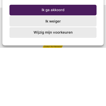
Ik ga akkoord
Ik weiger
Wijzig mijn voorkeuren
Schoenendoosactie
Postbus 267
3850 AG Ermelo
T +31 (0)85 4844618
info@schoenendoosactie.nl
NL83 INGB 0000 3342 43
Doe mee
Voor scholen
Voor kerken
Word vrijwilliger