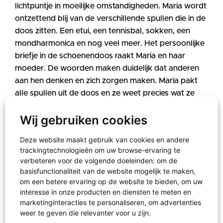
lichtpuntje in moeilijke omstandigheden. Maria wordt
ontzettend blij van de verschillende spullen die in de
doos zitten. Een etui, een tennisbal, sokken, een
mondharmonica en nog veel meer. Het persoonlijke
briefje in de schoenendoos raakt Maria en haar
moeder. De woorden maken duidelijk dat anderen
aan hen denken en zich zorgen maken. Maria pakt
alle spullen uit de doos en ze weet precies wat ze
ermee wil. De schoolspullen komen goed van pas bij
Wij gebruiken cookies
het onderwijs dat ze volgt!
Deze website maakt gebruik van cookies en andere
trackingtechnologieën om uw browse-ervaring te
Maria’s moeder bedankt iedereen die geholpen
verbeteren voor de volgende doeleinden:
om de
basisfunctionaliteit van de website mogelijk te maken
,
heeft bij dit cadeau van onschatbare waarde!
om een betere ervaring op de website te bieden
,
om uw
interesse in onze producten en diensten te meten en
marketinginteracties te personaliseren
,
om advertenties
weer te geven die relevanter voor u zijn
.