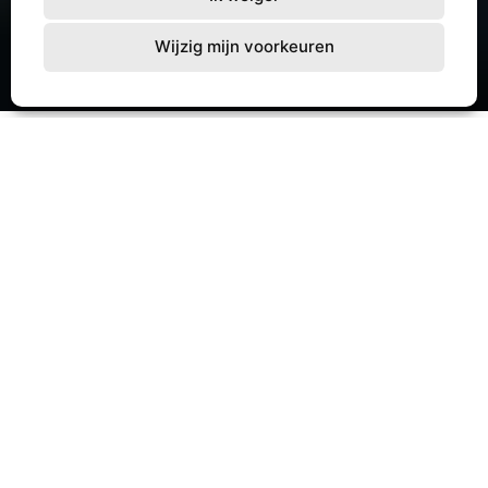
Wijzig mijn voorkeuren
Organiseer eenvoudig een gezinsdienst,
verenigingsavond of kinderprogramma en maak
een onvergetelijke start met de
Schoenendoosactie! Dit zijn de mogelijkheden.